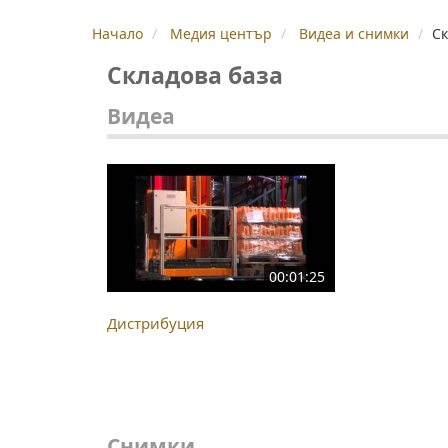
Начало
Медия център
Видеа и снимки
Ск
Складова база
Видеа
00:01:25
Дистрибуция
Снимки