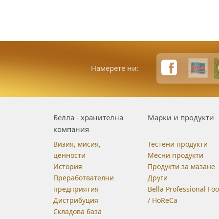
Намерете ни:
Белла - хранителна
Марки и продукти
компания
Визия, мисия,
Тестени продукти
ценности
Месни продукти
История
Продукти за мазане
Преработвателни
Други
предприятия
Bella Professional Fo
Дистрибуция
/ HoReCa
Складова база