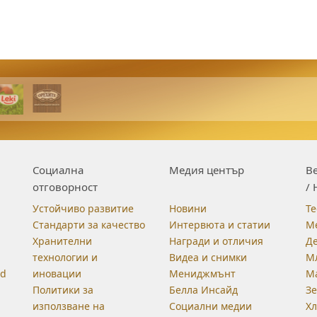
Социална
Медия център
Be
отговорност
/ 
Устойчиво развитие
Новини
Те
Стандарти за качество
Интервюта и статии
М
Хранителни
Награди и отличия
Д
технологии и
Видеа и снимки
М
od
иновации
Мениджмънт
М
Политики за
Белла Инсайд
З
използване на
Социални медии
Хл