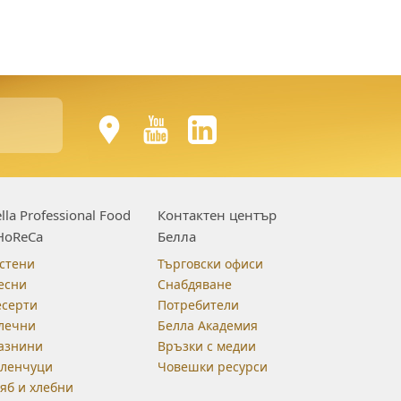
lla Professional Food
Контактен център
HoReCa
Белла
стени
Търговски офиси
есни
Снабдяване
есерти
Потребители
лечни
Белла Академия
азнини
Връзки с медии
еленчуци
Човешки ресурси
яб и хлебни