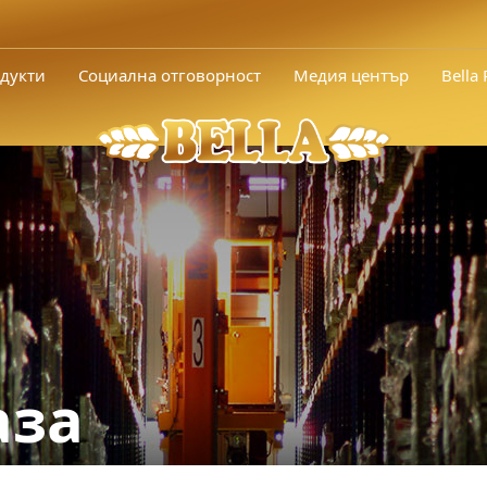
дукти
Социална отговорност
Медия център
Bella
аза