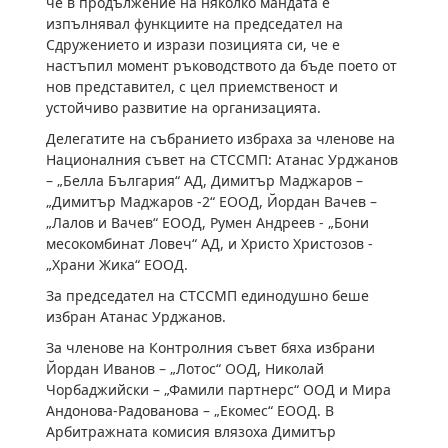
че в продължение на няколко мандата е
изпълнявал функциите на председател на
Сдружението и изрази позицията си, че е
настъпил момент ръководството да бъде поето от
нов представител, с цел приемственост и
устойчиво развитие на организацията.
Делегатите на събранието избраха за членове на
Националния съвет на СТССМП: Атанас Урджанов
– „Белла България“ АД, Димитър Маджаров –
„Димитър Маджаров -2“ ЕООД, Йордан Вачев –
„Лалов и Вачев“ ЕООД, Румен Андреев - „Бони
месокомбинат Ловеч“ АД, и Христо Христозов -
„Храни Жика“ ЕООД.
За председател на СТССМП единодушно беше
избран Атанас Урджанов.
За членове на Контролния съвет бяха избрани
Йордан Иванов – „Лотос“ ООД, Николай
Чорбаджийски – „Фамили партнерс“ ООД и Мира
Андонова-Радованова – „Екомес“ ЕООД. В
Арбитражната комисия влязоха Димитър