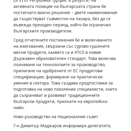
(ЗГУ) от Република Турция. В резултат на
активната позиция на българската страна бе
постигнато важно решение – двете наименования
да съществуват съвместно на пазара, без да се
въвежда преходен период, който би ограничил
българските производители.
Сред отчетените постижения бе и включването
на изисквания, свързани със сурово-сушените
месни продукти, каквито са и ХТСХ в новия
Държавен образователен стандарт. Това включва
познаване на технологиите за производство,
прилагане на одобрените от ЕС продуктови
спецификации, формиране на практически
умения в сектора. Това създава предпоставки за
подготовка на ново поколение специалисти, които
да съхраняват и развиват традиционните
български продукти, признати на европейско
ниво.
Ново ръководство на Националния съвет
Г-н Димитър Маджаров информира делегатите,