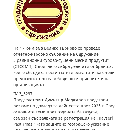
На 17 юни във Велико Търново се проведе
отчетно-изборно събрание на Сдружение
„Традиционни сурово-сушени месни продукти“
(СТССМП). Събитието събра делегати от бранша,
които обсъдиха постигнатите резултати, ключови
предизвикателства и бъдещите приоритети на
организацията.
IMG_3297
Председателят Димитър Маджаров представи
резюме на доклада за дейността през 2025 г. Сред
основните теми през годината бе казусът,
свързан със заявката за регистрация на „Kayseri
Pastırması“ като защитено географско указание