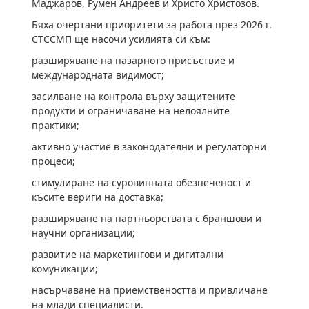
Маджаров, Румен Андреев и Христо Христозов.
Бяха очертани приоритети за работа през 2026 г.
СТССМП ще насочи усилията си към:
разширяване на пазарното присъствие и
международната видимост;
засилване на контрола върху защитените
продукти и ограничаване на нелоялните
практики;
активно участие в законодателни и регулаторни
процеси;
стимулиране на суровинната обезпеченост и
късите вериги на доставка;
разширяване на партньорствата с браншови и
научни организации;
развитие на маркетингови и дигитални
комуникации;
насърчаване на приемствеността и привличане
на млади специалисти.