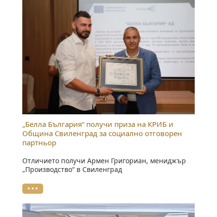
„Белла България“ получи приза на КРИБ и
Община Свиленград за социално отговорен
партньор
Отличието получи Армен Григориан, мениджър
„Производство“ в Свиленград
• • •