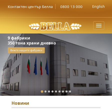
Контактен център Белла
0800 13 000
English
Toggle
navigat
9 фабрики
350 тона храни дневно
Вижте нашите фабрики
Новини