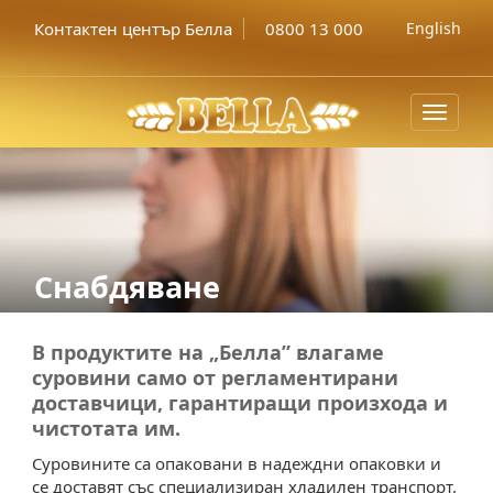
Контактен център Белла
0800 13 000
English
Toggle
navigat
Снабдяване
В продуктите на „Белла” влагаме
суровини само от регламентирани
доставчици, гарантиращи произхода и
чистотата им.
Суровините са опаковани в надеждни опаковки и
се доставят със специализиран хладилен транспорт.