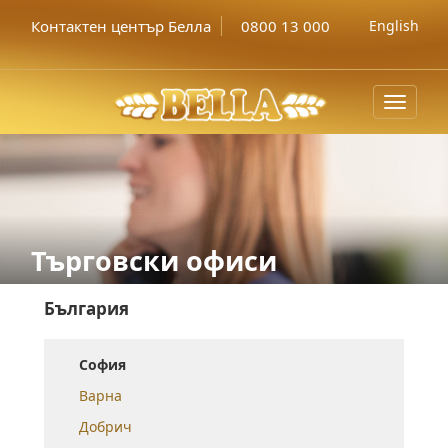
Контактен център Белла
0800 13 000
English
Toggle
navigat
Търговски офиси
България
София
Варна
Добрич