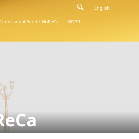
English
 Professional Food / HoReCa
GDPR
oReCa