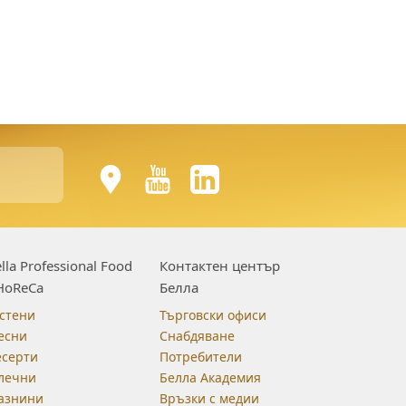
lla Professional Food
Контактен център
HoReCa
Белла
стени
Търговски офиси
есни
Снабдяване
есерти
Потребители
лечни
Белла Академия
азнини
Връзки с медии