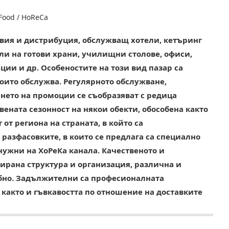
 Food / HoReCa
вия и дистрибуция, обслужващ хотели, кетъринг
ли на готови храни, училищни столове, офиси,
ии и др. Особеностите на този вид пазар са
които обслужва. Регулярното обслужване,
нето на промоции се съобразяват с редица
ената сезонност на някои обекти, обособена както
 от региона на страната, в който са
разфасовките, в които се предлага са специално
нужни на ХоРеКа канала. Качественото и
ирана структура и организация, различна и
ебно. Задължителни са професионалната
 както и гъвкавостта по отношение на доставките