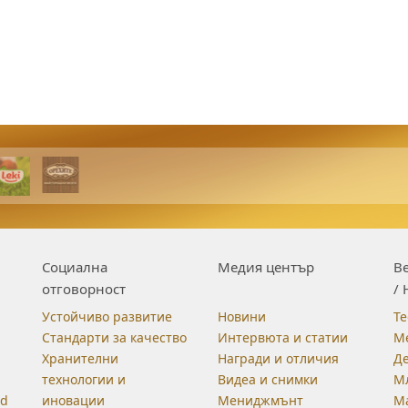
Социална
Медия център
Be
отговорност
/ 
Устойчиво развитие
Новини
Те
Стандарти за качество
Интервюта и статии
М
Хранителни
Награди и отличия
Д
технологии и
Видеа и снимки
М
od
иновации
Мениджмънт
М