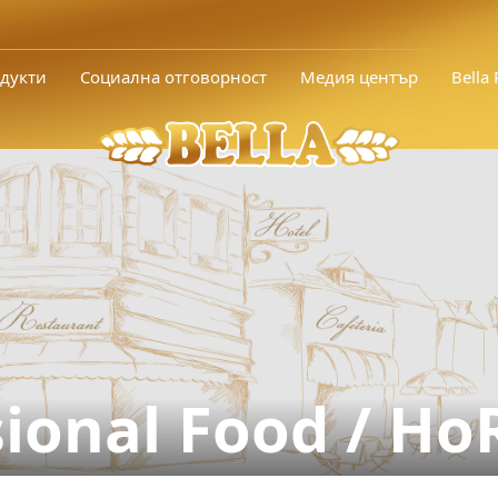
дукти
Социална отговорност
Медия център
Bella
sional Food / H