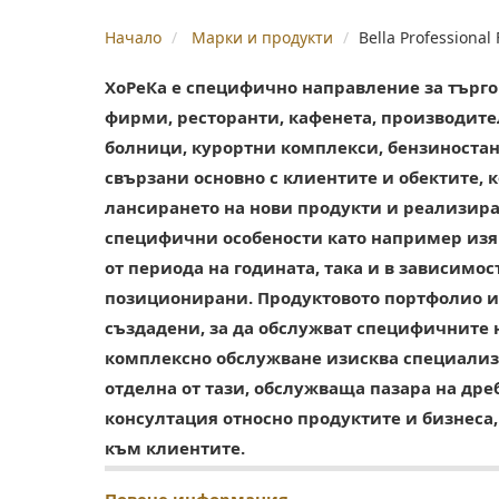
Начало
Марки и продукти
Bella Professional
ХоРеКа е специфично направление за търго
фирми, ресторанти, кафенета, производите
болници, курортни комплекси, бензиностанц
свързани основно с клиентите и обектите, 
лансирането на нови продукти и реализира
специфични особености като например изяв
от периода на годината, така и в зависимост
позиционирани. Продуктовото портфолио и 
създадени, за да обслужват специфичните 
комплексно обслужване изисква специализ
отделна от тази, обслужваща пазара на др
консултация относно продуктите и бизнеса,
към клиентите.