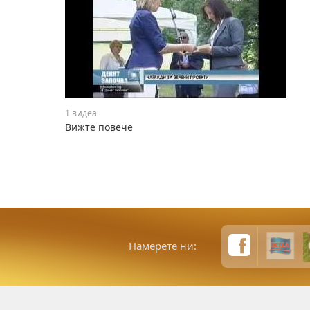
1 видеа
Вижте повече
Намерете ни: