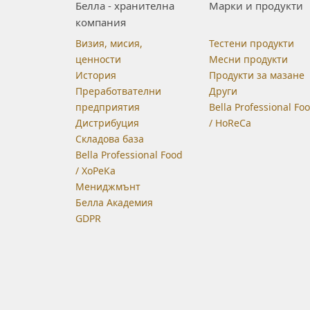
Белла - хранителна
Марки и продукти
компания
Визия, мисия,
Тестени продукти
ценности
Месни продукти
История
Продукти за мазане
Преработвателни
Други
предприятия
Bella Professional Fo
Дистрибуция
/ HoReCa
Складова база
Bella Professional Food
/ ХоРеКа
Мениджмънт
Белла Академия
GDPR