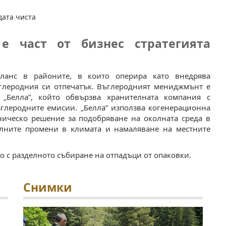
ата чиста
 е част от бизнес стратегията
аланс в районите, в които оперира като внедрява
глеродния си отпечатък. Въглеродният мениджмънт е
 „Белла”, който обвързва хранителната компания с
глеродните емисии. „Белла” използва когенерационнa
хническо решение за подобряване на околната среда в
алните промени в климата и намаляване на местните
о с разделното събиране на отпадъци от опаковки.
Снимки