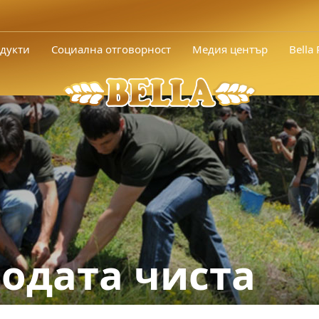
дукти
Социална отговорност
Медия център
Bella
одата чиста