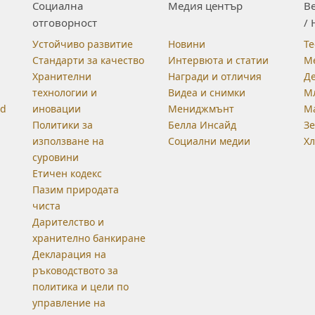
Социална
Медия център
Be
отговорност
/ 
Устойчиво развитие
Новини
Те
Стандарти за качество
Интервюта и статии
М
Хранителни
Награди и отличия
Д
технологии и
Видеа и снимки
М
od
иновации
Мениджмънт
М
Политики за
Белла Инсайд
З
използване на
Социални медии
Хл
суровини
Етичен кодекс
Пазим природата
чиста
Дарителство и
хранително банкиране
Декларация на
ръководството за
политика и цели по
управление на