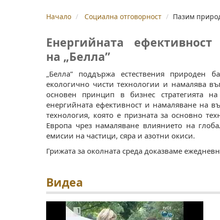
Начало
Социална отговорност
Пазим природ
Енергийната ефективност
на „Белла”
„Белла” поддържа естествения природен б
екологично чисти технологии и намалява въ
основен принцип в бизнес стратегията на
енергийната ефективност и намаляване на въ
технология, която е призната за основно те
Европа чрез намаляване влиянието на глоб
емисии на частици, сяра и азотни окиси.
Грижата за околната среда доказваме ежедневн
Видеа