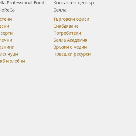
lla Professional Food
Контактен център
HoReCa
Белла
стени
Търговски офиси
есни
Снабдяване
есерти
Потребители
лечни
Белла Академия
азнини
Връзки с медии
еленчуци
Човешки ресурси
яб и хлебни