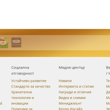
Социална
Медия център
Be
отговорност
/ 
Устойчиво развитие
Новини
Те
Стандарти за качество
Интервюта и статии
М
Хранителни
Награди и отличия
Д
технологии и
Видеа и снимки
М
od
иновации
Мениджмънт
М
Политики за
Белла Инсайд
З