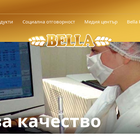
дукти
Социална отговорност
Медия център
Bella
за качество