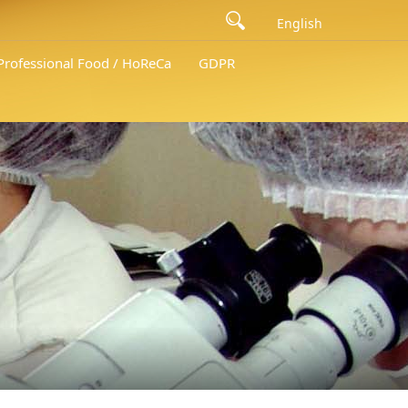
English
 Professional Food / HoReCa
GDPR