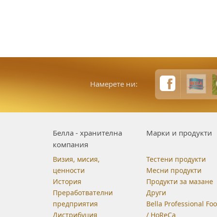
Намерете ни:
Белла - хранителна
Марки и продукти
компания
Визия, мисия,
Тестени продукти
ценности
Месни продукти
История
Продукти за мазане
Преработвателни
Други
предприятия
Bella Professional Fo
Дистрибуция
/ HoReCa