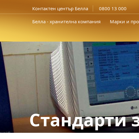
Контактен център Белла
0800 13 000
Белла - хранителна компания
Марки и про
Стандарти 