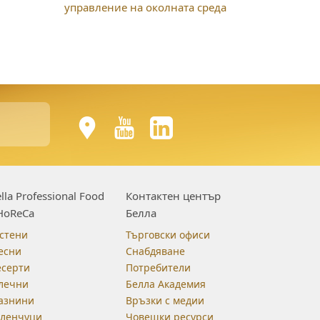
управление на околната среда
lla Professional Food
Контактен център
HoReCa
Белла
стени
Търговски офиси
есни
Снабдяване
есерти
Потребители
лечни
Белла Академия
азнини
Връзки с медии
еленчуци
Човешки ресурси