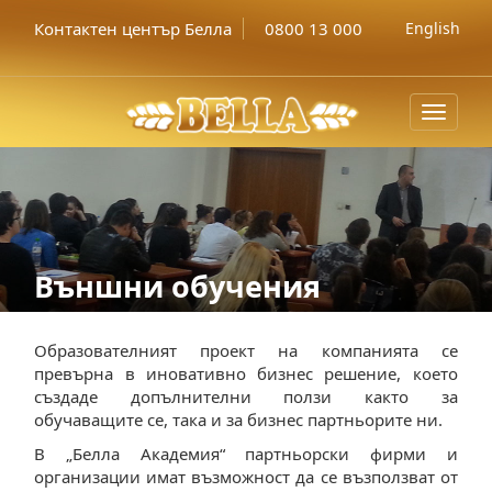
Контактен център Белла
0800 13 000
English
Toggle
navigat
Външни обучения
Образователният проект на компанията се
превърна в иновативно бизнес решение, което
създаде допълнителни ползи както за
обучаващите се, така и за бизнес партньорите ни.
В „Белла Академия“ партньорски фирми и
организации имат възможност да се възползват от