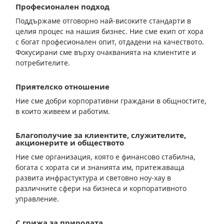
Професионален подход
Поддържаме отговорно най-високите стандарти в
целия процес на нашия бизнес. Ние сме екип от хора
с богат професионален опит, отдадени на качеството.
Фокусирани сме върху очакванията на клиентите и
потребителите.
Приятелско отношение
Ние сме добри корпоративни граждани в общностите,
в които живеем и работим.
Благополучие за клиентите, служителите,
акционерите и обществото
Ние сме организация, която е финансово стабилна,
богата с хората си и знанията им, притежаваща
развита инфрастуктура и световно ноу-хау в
различните сфери на бизнеса и корпоративното
управление.
С грижа за природата