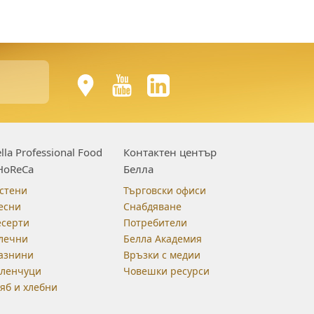
lla Professional Food
Контактен център
HoReCa
Белла
стени
Търговски офиси
есни
Снабдяване
есерти
Потребители
лечни
Белла Академия
азнини
Връзки с медии
еленчуци
Човешки ресурси
яб и хлебни