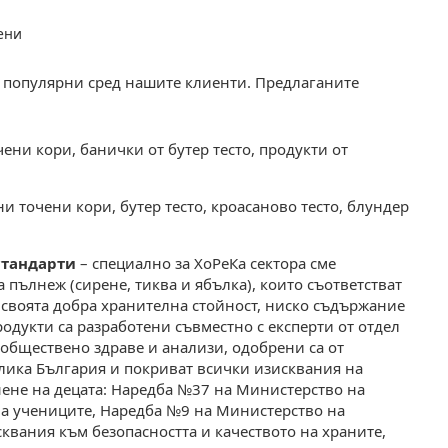
ени
о популярни сред нашите клиенти. Предлаганите
чени кори, банички от бутер тесто, продукти от
и точени кори, бутер тесто, кроасаново тесто, блундер
стандарти
– специално за ХоРеКа сектора сме
 пълнеж (сирене, тиква и ябълка), които съответстват
 своята добра хранителна стойност, ниско съдържание
одукти са разработени съвместно с експерти от отдел
обществено здраве и анализи, одобрени са от
лика България и покриват всички изисквания на
ене на децата: Наредба №37 на Министерство на
на учениците, Наредба №9 на Министерство на
квания към безопасността и качеството на храните,