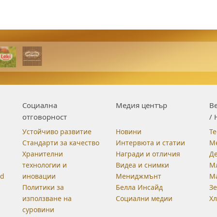
Социална
Медия център
Be
отговорност
/ 
Устойчиво развитие
Новини
Те
Стандарти за качество
Интервюта и статии
М
Хранителни
Награди и отличия
Д
технологии и
Видеа и снимки
М
od
иновации
Мениджмънт
М
Политики за
Белла Инсайд
З
използване на
Социални медии
Хл
суровини