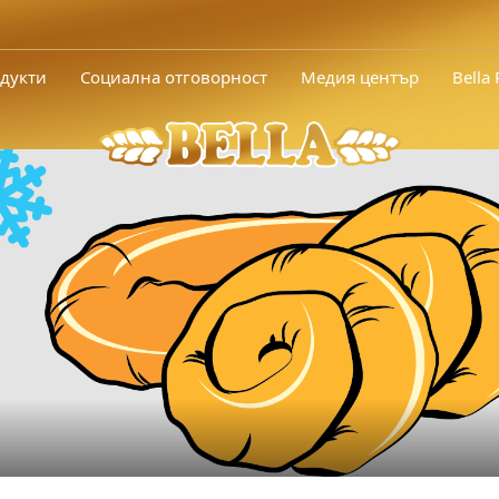
дукти
Социална отговорност
Медия център
Bella