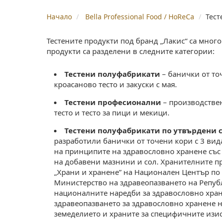
Начало
Bella Professional Food / HoReCa
Тест
Тестените продукти под бранд „Лакис“ са мног
продукти са разделени в следните категории:
Тестени полуфабрикати
– банички от то
кроасаново тесто и закуски с мая.
Тестени професионални
– производствен
тесто и тесто за пици и мекици.
Тестени полуфабрикати по утвърдени 
разработили банички от точени кори с 3 вида
на принципите на здравословно хранене със
на добавени мазнини и сол. Хранителните пр
„Храни и хранене” на Национален Център по 
Министерство на здравеопазването на Репуб
националните наредби за здравословно хран
здравеопазването за здравословно хранене 
земеделието и храните за специфичните изис