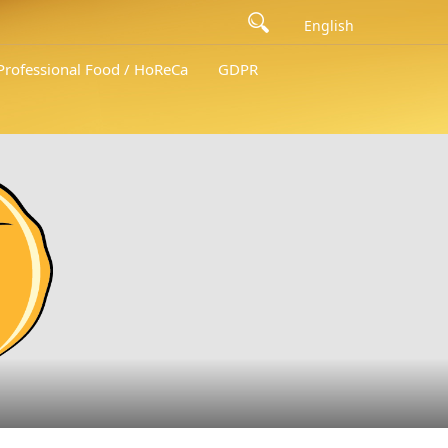
English
 Professional Food / HoReCa
GDPR