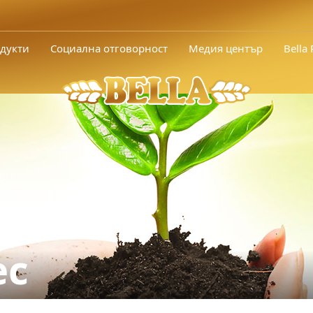
дукти
Социална отговорност
Медия център
Bella
ес