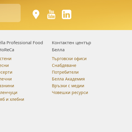
lla Professional Food
Контактен център
HoReCa
Белла
стени
Търговски офиси
есни
Снабдяване
есерти
Потребители
лечни
Белла Академия
азнини
Връзки с медии
еленчуци
Човешки ресурси
яб и хлебни