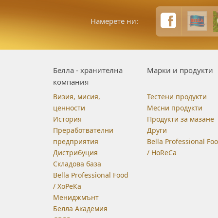
Намерете ни:
Белла - хранителна
Марки и продукти
компания
Визия, мисия,
Тестени продукти
ценности
Месни продукти
История
Продукти за мазане
Преработвателни
Други
предприятия
Bella Professional Fo
Дистрибуция
/ HoReCa
Складова база
Bella Professional Food
/ ХоРеКа
Мениджмънт
Белла Академия