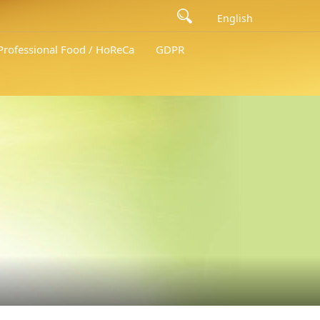
English
 Professional Food / HoReCa
GDPR