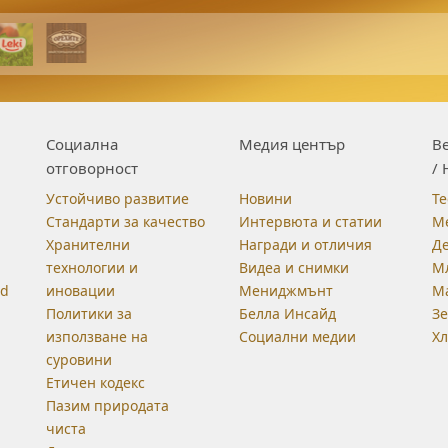
Социална
Медия център
Be
отговорност
/ 
Устойчиво развитие
Новини
Те
Стандарти за качество
Интервюта и статии
М
Хранителни
Награди и отличия
Д
технологии и
Видеа и снимки
М
od
иновации
Мениджмънт
М
Политики за
Белла Инсайд
З
използване на
Социални медии
Хл
суровини
Етичен кодекс
Пазим природата
чиста