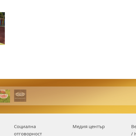
Социална
Медия център
Be
отговорност
/ 