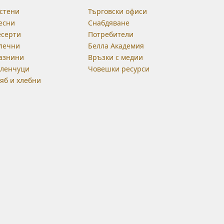
стени
Търговски офиси
есни
Снабдяване
есерти
Потребители
лечни
Белла Академия
азнини
Връзки с медии
еленчуци
Човешки ресурси
яб и хлебни