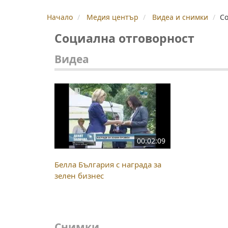
Начало
Медия център
Видеа и снимки
Со
Социална отговорност
Видеа
00:02:09
Белла България с награда за
зелен бизнес
Снимки