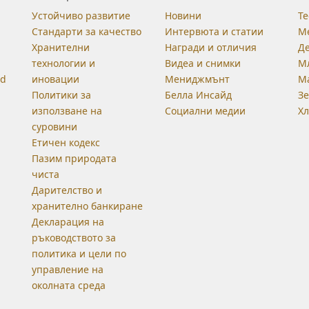
Устойчиво развитие
Новини
Те
Стандарти за качество
Интервюта и статии
М
Хранителни
Награди и отличия
Д
технологии и
Видеа и снимки
М
od
иновации
Мениджмънт
М
Политики за
Белла Инсайд
З
използване на
Социални медии
Хл
суровини
Етичен кодекс
Пазим природата
чиста
Дарителство и
хранително банкиране
Декларация на
ръководството за
политика и цели по
управление на
околната среда