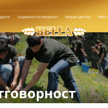
дукти
Социална отговорност
Медия център
Bella
тговорност