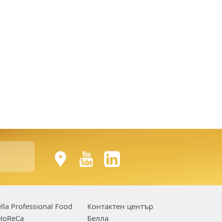
lla Professional Food
Контактен център
HoReCa
Белла