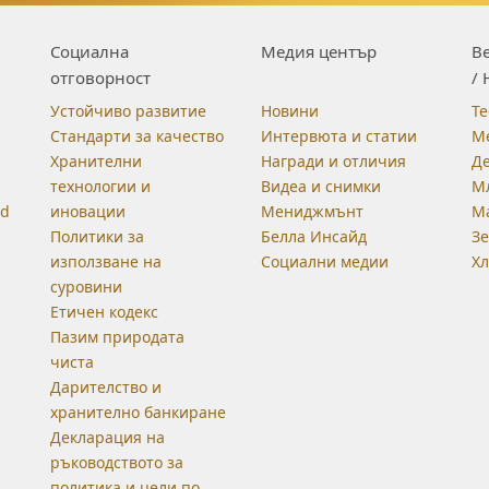
Социална
Медия център
Be
отговорност
/ 
Устойчиво развитие
Новини
Те
Стандарти за качество
Интервюта и статии
М
Хранителни
Награди и отличия
Д
технологии и
Видеа и снимки
М
od
иновации
Мениджмънт
М
Политики за
Белла Инсайд
З
използване на
Социални медии
Хл
суровини
Етичен кодекс
Пазим природата
чиста
Дарителство и
хранително банкиране
Декларация на
ръководството за
политика и цели по