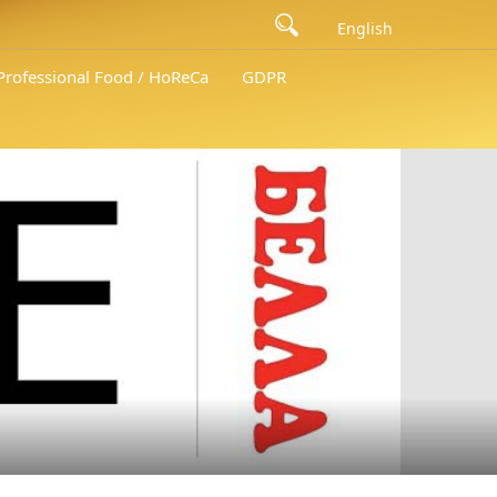
English
 Professional Food / HoReCa
GDPR