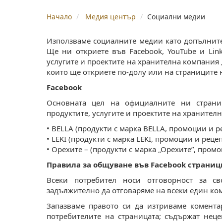
Начало
Медия център
Социални медии
Използваме социалните медии като допълните
Ще ни откриете във Facebook, YouTube и Link
услугите и проектите на хранителна компания 
които ще откриете по-долу или на страниците 
Facebook
Основната цел на официалните ни страни
продуктите, услугите и проектите на хранителн
• BELLA (продукти с марка BELLA, промоции и р
• LEKI (продукти с марка LEKI, промоции и реце
• Орехите – (продукти с марка „Орехите”, пром
Правила за общуване във Facebook страниц
Всеки потребител носи отговорност за с
задължително да отговаряме на всеки един ко
Запазваме правото си да изтриваме комент
потребителите на страницата; съдържат нец