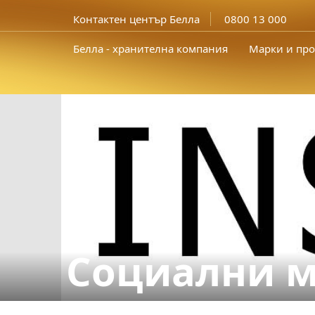
Контактен център Белла
0800 13 000
Белла - хранителна компания
Марки и про
Социални 