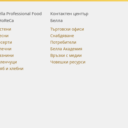
lla Professional Food
Контактен център
HoReCa
Белла
стени
Търговски офиси
есни
Снабдяване
есерти
Потребители
лечни
Белла Академия
азнини
Връзки с медии
еленчуци
Човешки ресурси
яб и хлебни