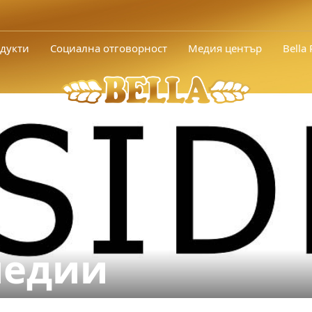
дукти
Социална отговорност
Медия център
Bella
медии