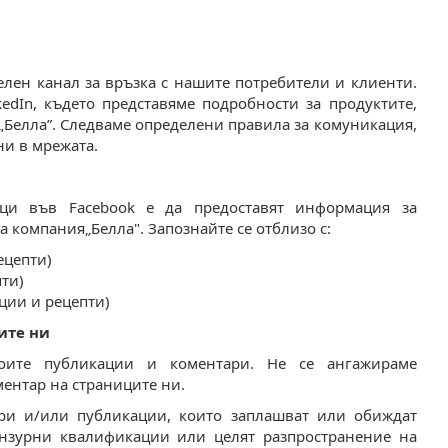
лен канал за връзка с нашите потребители и клиенти.
edIn, където представяме подробности за продуктите,
„Белла”. Следваме определени правила за комуникация,
ни в мрежата.
ци във Facebook е да предоставят информация за
а компания„Белла". Запознайте се отблизо с:
ецепти)
пти)
оции и рецепти)
ите ни
воите публикации и коментари. Не се ангажираме
ментар на страниците ни.
ари и/или публикации, които заплашват или обиждат
ензурни квалификации или целят разпространение на