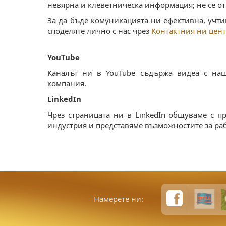
невярна и клеветническа информация; не се отн
За да бъде комуникацията ни ефективна, учти
споделяте лично с нас чрез
Контактния ни цен
YouTube
Каналът ни в YouTube съдържа видеа с на
компания.
LinkedIn
Чрез страницата ни в LinkedIn общуваме с п
индустрия и представяме възможностите за раб
Намерете ни: