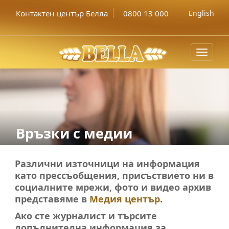
Контактен център Белла
0800 13 000
English
Toggle
navigat
Връзки с медии
Различни източници на информация
като прессъобщения, присъствието ни в
социалните мрежи, фото и видео архив
представяме в
Медия център
.
Ако сте журналист и търсите
допълнителна информация за