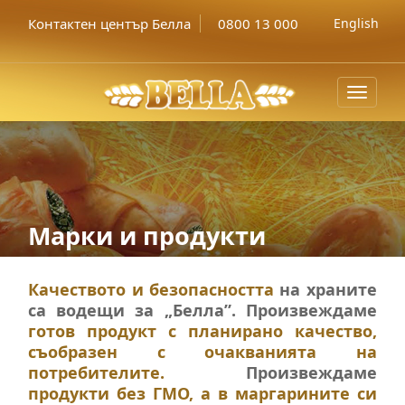
Контактен център Белла
0800 13 000
English
Toggle
navigat
Марки и продукти
Качеството и безопасността
на храните
са водещи за „Белла”. Произвеждаме
готов продукт с планирано качество,
съобразен с очакванията на
потребителите.
Произвеждаме
продукти без ГМО, а в маргарините си