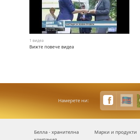
1 видеа
Вижте повече видеа
Намерете ни:
Белла - хранителна
Марки и продукти
компания