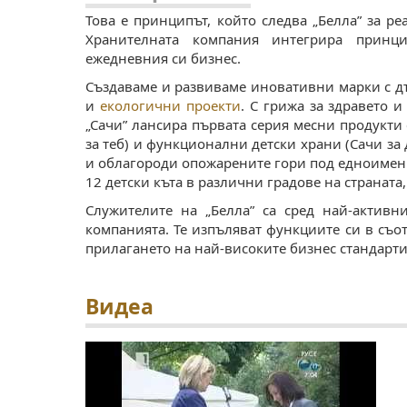
Това е принципът, който следва „Белла” за р
Хранителната компания интегрира принци
ежедневния си бизнес.
Създаваме и развиваме иновативни марки с д
и
екологични проекти
. С грижа за здравето 
„Сачи” лансира първата серия месни продукти
за теб) и функционални детски храни (Сачи за 
и облагороди опожарените гори под едноимен
12 детски къта в различни градове на страната
Служителите на „Белла” са сред най-актив
компанията. Те изпъляват функциите си в съот
прилагането на най-високите бизнес стандарти
Видеа