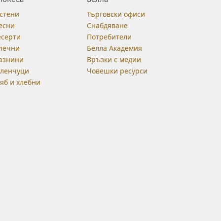
стени
Търговски офиси
есни
Снабдяване
есерти
Потребители
лечни
Белла Академия
азнини
Връзки с медии
еленчуци
Човешки ресурси
яб и хлебни