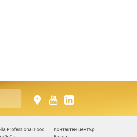
lla Professional Food
Контактен център
HoReCa
Белла