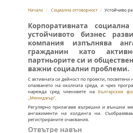
Начало
Социална отговорност
Устойчиво ра
Корпоративната социална
устойчивото бизнес разв
компания изпълнява анг
гражданин като активн
партньорите си и обществен
важни социални проблеми.
С активната си дейност по проекти, посветени
опазването на околната среда, и чрез прогр
нарежда сред членовете на
Българския фо
„Мениджър”
.
Регулярно прилагаме вътрешни и външни ме
ангажименти на холдинга ни. Съобразявам
регистрираните очаквания.
Отвътре навън