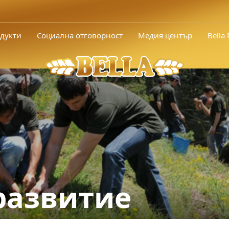
дукти
Социална отговорност
Медия център
Bella
развитие