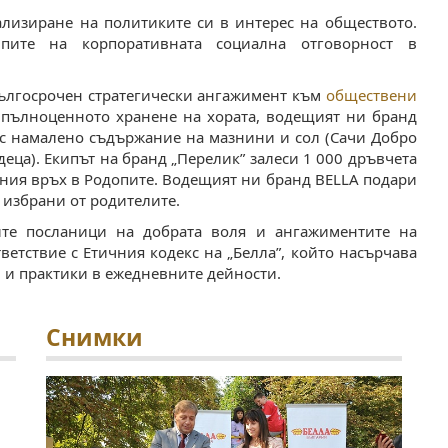
еализиране на политиките си в интерес на обществото.
пите на корпоративната социална отговорност в
ългосрочен стратегически ангажимент към
обществени
и пълноценното хранене на хората, водещият ни бранд
 с намалено съдържание на мазнини и сол (Сачи Добро
деца). Екипът на бранд „Перелик” залеси 1 000 дръвчета
ния връх в Родопите. Водещият ни бранд BELLA подари
, избрани от родителите.
ните посланици на добрата воля и ангажиментите на
ветствие с Етичния кодекс на „Белла”, който насърчава
 и практики в ежедневните дейности.
Снимки