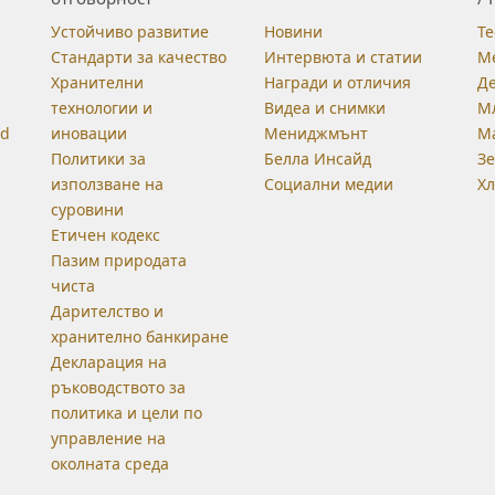
Устойчиво развитие
Новини
Те
Стандарти за качество
Интервюта и статии
М
Хранителни
Награди и отличия
Д
технологии и
Видеа и снимки
М
od
иновации
Мениджмънт
М
Политики за
Белла Инсайд
З
използване на
Социални медии
Хл
суровини
Етичен кодекс
Пазим природата
чиста
Дарителство и
хранително банкиране
Декларация на
ръководството за
политика и цели по
управление на
околната среда