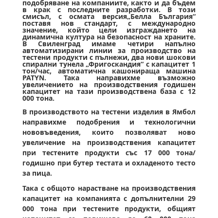
подобряване на компаниите, както и да бъдем
в крак с последните разработки. В този
смисъл, с осмата версия„Белла България“
поставя нов стандарт, с международно
значение, който цели изграждането на
динамична култура на безопасност на храните.
В Свиленград имаме четири напълно
автоматизирани линии за производство на
тестени продукти с пълнежи, два нови шокови
спирални тунела „Фригоскандия“ с капацитет 1
тон/час, автоматична кашонираща машина
PATYN. Така направихме възможно
увеличението на производствения годишен
капацитет на тази производствена база с 12
000 тона.
В производството на тестени изделия в Ямбол
направихме подобрения и технологични
нововъведения, които позволяват ново
увеличение на производствения капацитет
при тестените продукти със 17 000 тона/
годишно при бутер тестата и охладеното тесто
за пица.
Така с общото нарастване на производствения
капацитет на компанията с допълнителни 29
000 тона при тестените продукти, общият