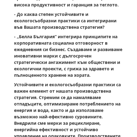
висока продуктивност и гаранция за теглото.
- До каква степен устойчивите и
екологосъобразни практики са интегрирани
във Вашата производствена стратегия?
- „Белла България“ интегрира принципите на
корпоративната социална отговорност в
ежедневния си бизнес. Създаваме и развиваме
иновативни марки с дългосрочен
стратегически ангажимент към обществени и
екологични проекти, с грижа за здравето и
пълноценното хранене на хората.
Устойчивите и екологосъобразни практики са
важен елемент от нашата производствена
стратегия. Стремим се да намаляваме
отпадъците, оптимизираме потреблението на
енергия и вода, както и да използваме
възможно най-ефективно суровините.
Внедрили сме мерки за рециклиране,
енергийна ефективност и устойчиво
управление на опаковките. Производствените