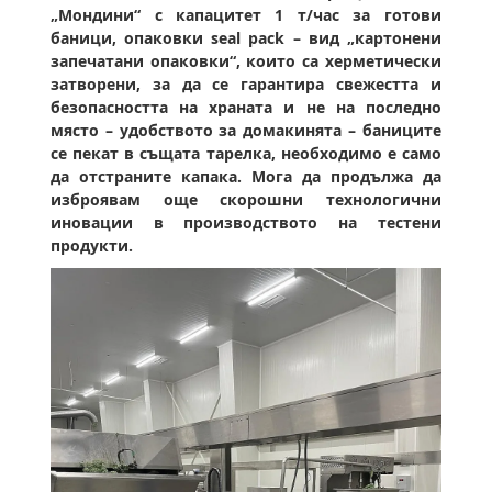
„Мондини“ с капацитет 1 т/час за готови
баници, опаковки seal pack – вид „картонени
запечатани опаковки“, които са херметически
затворени, за да се гарантира свежестта и
безопасността на храната и не на последно
място – удобството за домакинята – баниците
се пекат в същата тарелка, необходимо е само
да отстраните капака. Мога да продължа да
изброявам още скорошни технологични
иновации в производството на тестени
продукти.