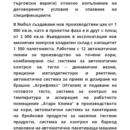
търговски вериги) относно изпълнение на
договорените условия и спазване на
спецификациите.
В Ямбол създаваме нов производствен цех от 1
000 кв.м, като в проектна фаза е и друг с площ
от 2 000 кв.м. Въведохме в експлоатация нов
амонячен минусов хладилен склад с капацитет
1 500 палетоместа. Работим с 12 автоматични
линии за производство на точени кори,
комбинирани със системи за автоматичен
контрол на тегло – динамични везни,
прецизни металдетектори и рентгени,
автоматична система за прием и дозиране на
брашно „Агрифлекс“ (Италия) и подаване на
готовото тесто, система за контрол на
температура и аспирация на работното
помещение „Атаро Клима“ в производството
на кори, автоматична система за пакетиране
на бройкови продукти за насипни тестени
продукти, система за контрол на баркод
опаковки на автоматична пакетираща машина