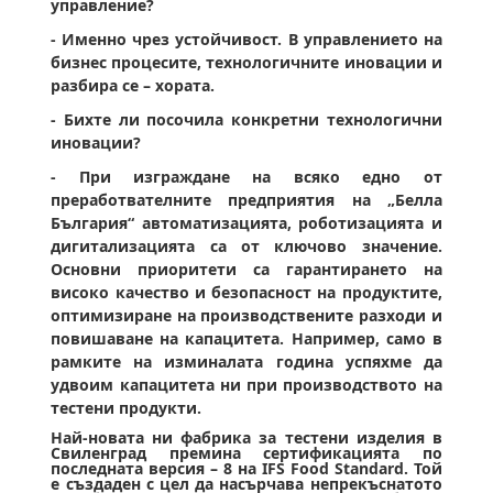
управление?
- Именно чрез устойчивост. В управлението на
бизнес процесите, технологичните иновации и
разбира се – хората.
- Бихте ли посочила конкретни технологични
иновации?
- При изграждане на всяко едно от
преработвателните предприятия на „Белла
България“ автоматизацията, роботизацията и
дигитализацията са от ключово значение.
Основни приоритети са гарантирането на
високо качество и безопасност на продуктите,
оптимизиране на производствените разходи и
повишаване на капацитета. Например, само в
рамките на изминалата година успяхме да
удвоим капацитета ни при производството на
тестени продукти.
Най-новата ни фабрика за тестени изделия в
Свиленград премина сертификацията по
последната версия – 8 на IFS Food Standard. Той
е създаден с цел да насърчава непрекъснатото