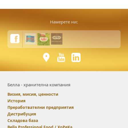
Намерете ни:
Белла - хранителна компания
Визия, мисия, ценности
История
Преработвателни предприятия
Дистрибуция
Складова база
Bella Professional Food / ХоРеКа