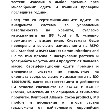
тестени изделия в Ямбол премина през
многобройни одити и външни проверки
последните години.
Сред тях са сертификационните одити на
внедрената система за управление
безопасността на храните, съгласно
изискванията на IFS Food v. 8, успешно
преминати с висше ниво. Системата беше
проверена и съгласно изискванията на RSPO
SCC Standard и RSPO Market Communications and
Claims във връзка с насърчаване растежа и
употребата на устойчиви продукти от палмово
масло. Сертификационни одити премина и
внедрената система по управление на
околната среда, съгласно изискванията на ISO
14001:2015, както съответствията в дейността
ни относно спазването на ХАЛАЛ и КАШЕР
(Kosher) изисквания за определени етнически
продукти, Rainforest Alliance, Cocoa products, MB
module и посещения от втора страна
(възложени от най-големите европейски