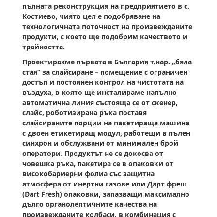
пълната реконструкция на предприятието в с.
Костиево, чиято цел е подобряване на
технологичната поточност на произвежданите
продукти, с което ще подобрим качеството и
трайността.
Проектирахме първата в България т.нар. „бяла
стая“ за слайсиране – помещение с ограничен
достъп и постоянен контрол на чистотата на
въздуха, в която ще инсталираме напълно
автоматична линия състояща се от скенер,
слайс, роботизирана ръка поставя
слайсираните порции на пакетираща машина
с двоен етикетиращ модул, работещи в пълен
синхрон и обслужвани от минимален брой
оператори. Продуктът не се докосва от
човешка ръка, пакетира се в опаковки от
високобариерни фолиа със защитна
атмосфера от инертни газове или Дарт фреш
(Dart Fresh) опаковки, запазващи максимално
дълго органолептичните качества на
произвежданите колбаси, в комбинация с