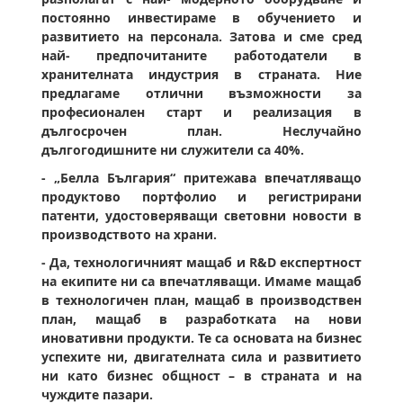
постоянно инвестираме в обучението и
развитието на персонала. Затова и сме сред
най- предпочитаните работодатели в
хранителната индустрия в страната. Ние
предлагаме отлични възможности за
професионален старт и реализация в
дългосрочен план. Неслучайно
дългогодишните ни служители са 40%.
- „Белла България“ притежава впечатляващо
продуктово портфолио и регистрирани
патенти, удостоверяващи световни новости в
производството на храни.
- Да, технологичният мащаб и R&D експертност
на екипите ни са впечатляващи. Имаме мащаб
в технологичен план, мащаб в производствен
план, мащаб в разработката на нови
иновативни продукти. Те са основата на бизнес
успехите ни, двигателната сила и развитието
ни като бизнес общност – в страната и на
чуждите пазари.