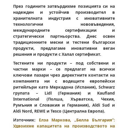
През годините затвърдихме позицията си на
надежден и устойчив производител в
хранителната индустрия с иновативните
технологични нововъведения,
международните сертификации и
стратегически партньорства. Днес освен
традиционните месни и тестени български
продукти, предлагаме иновативни веган
решения и продукти с Халал сертификат.
Тестените ни продукти – под собствени и
частни марки – се предлагат на всички
ключови пазари чрез директните контакти на
компанията ни с водещите европейски
ритейлъри като Меркадона (Испания), Schwarz
групата – Lidl (Германия) и Kaufland
International (Полша, Хърватска, Чехия,
Румъния и Словакия и Германия), Aldi Sud и
Aldi Nord, REWE и Tesco (Централна Европа).
Източник:
Елза Маркова, „Белла България”:
Удвоихме капацитета на производството на