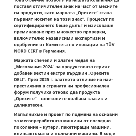
поставя отличителен знак на част от месните
си продукти, като марката „Орехите“ стана
първият носител на този знак“. Процесът по
сертифицирането беше дълъг и изискваше
преминаване през множество проверки,
включително независими експертизи и
одобрение от Комитета по иновации на TÜV
NORD CERT в Германия.
Марката спечели и златен медал на
„Месомания 2024“ за продуктовата серия с
добавен зехтин екстра върджин „Орехите
DELI“. През 2025 г. златното отличие на най-
престижния в страната ни професионален
форум получиха отново два продукта
„Орехите“ – шпековите колбаси класик и
деликатесен.
Изпълнихме и проект по подмяна на основни
за месопреработката машини от последно
поколение – кутери, пакетиращи машини,
клипсавтомати и пълначни машини. В ход е