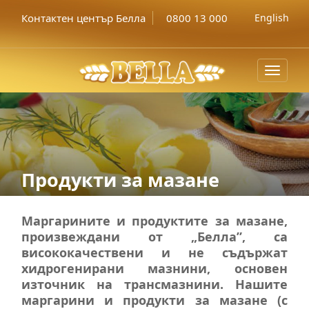
Контактен център Белла
0800 13 000
English
Toggle
navigat
Продукти за мазане
Маргарините и продуктите за мазане,
произвеждани от „Белла”, са
висококачествени и не съдържат
хидрогенирани мазнини, основен
източник на трансмазнини. Нашите
маргарини и продукти за мазане (с