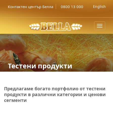
Контактен център Белла
0800 13 000
English
Toggle
navigat
Тестени продукти
Предлагаме богато портфолио от тестени
продукти в различни категории и ценови
сегменти