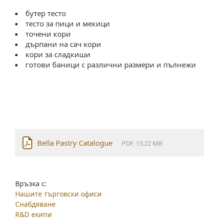
бутер тесто
тесто за пици и мекици
точени кори
дърпани на сач кори
кори за сладкиши
готови баници с различни размери и пълнежи
Bella Pastry Catalogue
PDF, 13.22 MB
Връзка с:
Нашите търговски офиси
Снабдяване
R&D екипи