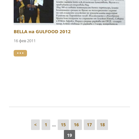
BELLA на GULFOOD 2012
16 фев 2011
• • •
<
1
...
15
16
17
18
19