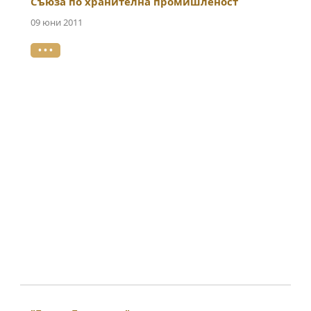
Съюза по хранителна промишленост
09 юни 2011
• • •