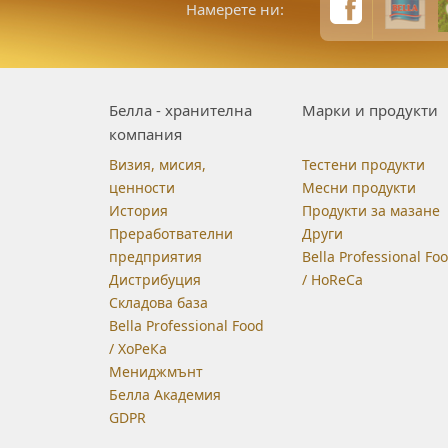
Намерете ни:
Белла - хранителна
Марки и продукти
компания
Визия, мисия,
Тестени продукти
ценности
Месни продукти
История
Продукти за мазане
Преработвателни
Други
предприятия
Bella Professional Fo
Дистрибуция
/ HoReCa
Складова база
Bella Professional Food
/ ХоРеКа
Мениджмънт
Белла Академия
GDPR