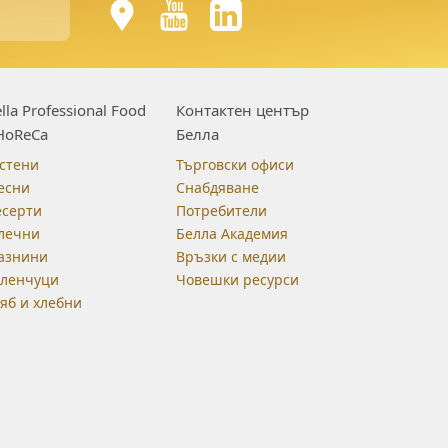
lla Professional Food
Контактен център
HoReCa
Белла
стени
Търговски офиси
есни
Снабдяване
есерти
Потребители
лечни
Белла Академия
азнини
Връзки с медии
еленчуци
Човешки ресурси
яб и хлебни