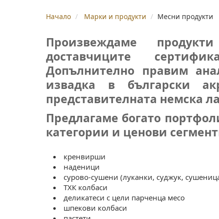
Начало
Марки и продукти
Месни продукти
Произвеждаме продук
доставчиците сертифи
Допълнително правим ана
извадка в български ак
представителната немска ла
Предлагаме богато портфол
категории и ценови сегмен
кренвирши
наденици
сурово-сушени (луканки, суджук, сушеница
ТХК колбаси
деликатеси с цели парченца месо
шпекови колбаси
пастети