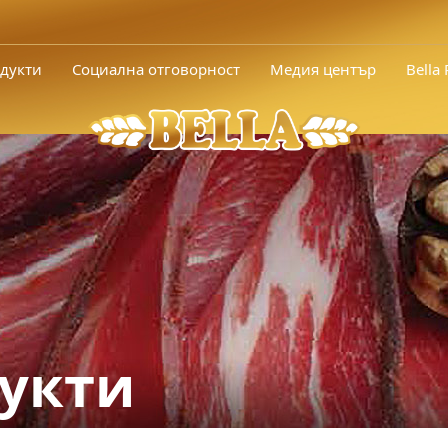
дукти
Социална отговорност
Медия център
Bella
укти