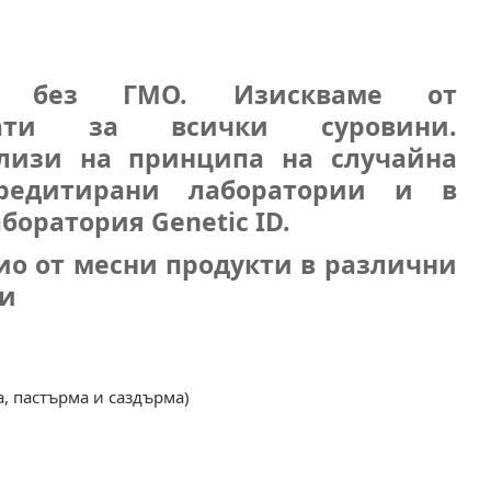
ти без ГМО. Изискваме от
кати за всички суровини.
лизи на принципа на случайна
редитирани лаборатории и в
боратория Genetic ID.
ио от месни продукти в различни
ти
, пастърма и саздърма)