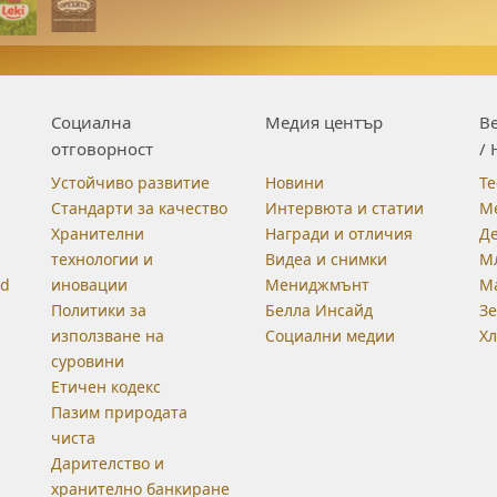
Социална
Медия център
Be
отговорност
/ 
Устойчиво развитие
Новини
Те
Стандарти за качество
Интервюта и статии
М
Хранителни
Награди и отличия
Д
технологии и
Видеа и снимки
М
od
иновации
Мениджмънт
М
Политики за
Белла Инсайд
З
използване на
Социални медии
Хл
суровини
Етичен кодекс
Пазим природата
чиста
Дарителство и
хранително банкиране